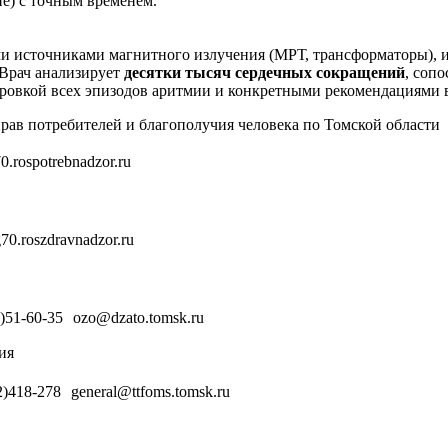
е) с точным временем.
и источниками магнитного излучения (МРТ, трансформаторы), и
 Врач анализирует
десятки тысяч сердечных сокращений
, сопо
фровкой всех эпизодов аритмии и конкретными рекомендациями
ав потребителей и благополучия человека по Томской области
.rospotrebnadzor.ru
70.roszdravnadzor.ru
2)51-60-35 ozo@dzato.tomsk.ru
ия
2)418-278 general@ttfoms.tomsk.ru