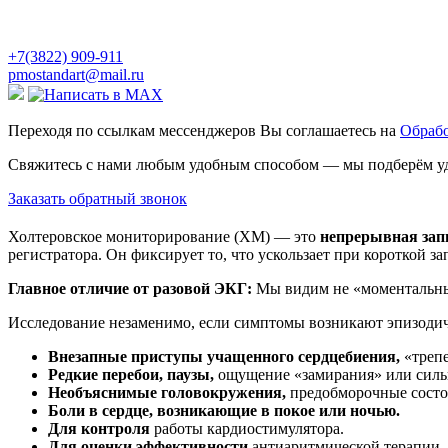
+7(3822) 909-911
pmostandart@mail.ru
Переходя по ссылкам мессенджеров Вы соглашаетесь на
Обрабо
Свяжитесь с нами любым удобным способом — мы подберём уд
Заказать обратный звонок
Холтеровское мониторирование (ХМ) — это
непрерывная запи
регистратора. Он фиксирует то, что ускользает при короткой за
Главное отличие от разовой ЭКГ:
Мы видим не «моментальны
Исследование незаменимо, если симптомы возникают эпизодич
Внезапные приступы учащенного сердцебиения,
«трепе
Редкие перебои, паузы,
ощущение «замирания» или сильн
Необъяснимые головокружения,
предобморочные состоя
Боли в сердце, возникающие в покое или ночью.
Для контроля
работы кардиостимулятора.
Для оценки эффективности
антиаритмической терапии.