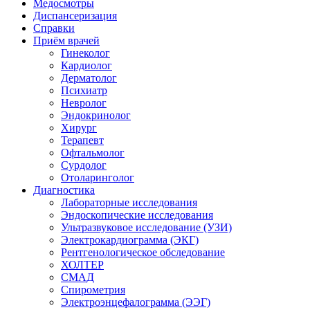
Медосмотры
Диспансеризация
Справки
Приём врачей
Гинеколог
Кардиолог
Дерматолог
Психиатр
Невролог
Эндокринолог
Хирург
Терапевт
Офтальмолог
Сурдолог
Отоларинголог
Диагностика
Лабораторные исследования
Эндоскопические исследования
Ультразвуковое исследование (УЗИ)
Электрокардиограмма (ЭКГ)
Рентгенологическое обследование
ХОЛТЕР
СМАД
Спирометрия
Электроэнцефалограмма (ЭЭГ)