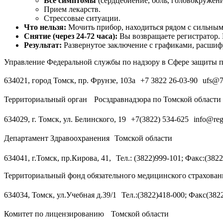
Все симптомы
(сердцебиение, боль, головокружени
Прием лекарств.
Стрессовые ситуации.
Что нельзя:
Мочить прибор, находиться рядом с сильным
Снятие (через 24-72 часа):
Вы возвращаете регистратор.
Результат:
Развернутое заключение с графиками, расши
Управление Федеральной службы по надзору в Сфере защиты пр
634021, город Томск, пр. Фрунзе, 103а +7 3822 26-03-90 ufs@70
Территориальный орган Росздравнадзора по Томской области
634029, г. Томск, ул. Белинского, 19 +7(3822) 534-625 info@reg
Департамент Здравоохранения Томской области
634041, г.Томск, пр.Кирова, 41, Тел.: (3822)999-101; Факс:(382
Территориальный фонд обязательного медицинского страхован
634034, Томск, ул.Учебная д.39/1 Тел.:(3822)418-000; Факс(382
Комитет по лицензированию Томской области